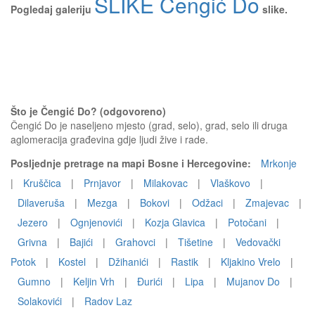
SLIKE Čengić Do
Pogledaj galeriju
slike.
Što je Čengić Do? (odgovoreno)
Čengić Do je naseljeno mjesto (grad, selo), grad, selo ili druga
aglomeracija građevina gdje ljudi žive i rade.
Posljednje pretrage na mapi Bosne i Hercegovine:
Mrkonje
|
Kruščica
|
Prnjavor
|
Milakovac
|
Vlaškovo
|
Dilaveruša
|
Mezga
|
Bokovi
|
Odžaci
|
Zmajevac
|
Jezero
|
Ognjenovići
|
Kozja Glavica
|
Potočani
|
Grivna
|
Bajići
|
Grahovci
|
Tišetine
|
Vedovački
Potok
|
Kostel
|
Džihanići
|
Rastik
|
Kljakino Vrelo
|
Gumno
|
Keljin Vrh
|
Đurići
|
Lipa
|
Mujanov Do
|
Solakovići
|
Radov Laz