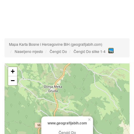
Mapa Karta Bosne i Hercegovine BiH (geografijabih.com)
Naseljeno mjesto
Čengić Do
Čengić Do slike 1-4
+
−
×
www.geografijabih.com
Čengić Do