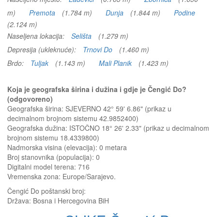
m)
Premota
(1.784 m)
Dunja
(1.844 m)
Podine
(2.124 m)
Naseljena lokacija:
Selišta
(1.279 m)
Depresija (ukleknuće):
Trnovi Do
(1.460 m)
Brdo:
Tuljak
(1.143 m)
Mali Planik
(1.423 m)
Koja je geografska širina i dužina i gdje je Čengić Do?
(odgovoreno)
Geografska širina: SJEVERNO 42° 59' 6.86" (prikaz u
decimalnom brojnom sistemu 42.9852400)
Geografska dužina: ISTOČNO 18° 26' 2.33" (prikaz u decimalnom
brojnom sistemu 18.4339800)
Nadmorska visina (elevacija):
0 metara
Broj stanovnika (populacija): 0
Digitalni model terena: 716
Vremenska zona: Europe/Sarajevo.
Čengić Do
poštanski broj:
Država:
Bosna i Hercegovina BiH