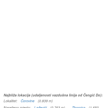
Najbliža lokacija (udaljenosti vazdušna linija od Čengić Do):
Lokalitet:
Ćorovine
(0.839 m)
Naseljeno mjesto:
Lađevići
(0.763 m)
Zbornica
(1.650