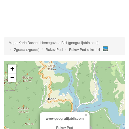
Mapa Karta Bosne i Hercegovine BiH (geografijabih.com)
Zgrada (zgrade)
Bukov Pod
Bukov Pod slike 1-4
+
−
×
www.geografijabih.com
Bukov Pod