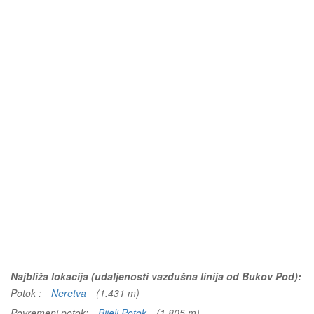
Najbliža lokacija (udaljenosti vazdušna linija od Bukov Pod):
Potok :
Neretva
(1.431 m)
Povremeni potok:
Bijeli Potok
(1.805 m)