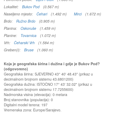
Lokalitet:
Bukov Pod
(0.567 m)
Naseljeno mjesto:
Čehari
(1.492 m)
Mirci
(1.672 m)
Brdo:
Ružno Brdo
(0.905 m)
Planina:
Oskoruše
(1.459 m)
Planine:
Tovarnica
(1.072 m)
Vrh:
Čeharski Vrh
(1.584 m)
Greben(i):
Bruse
(1.060 m)
Koja je geografska širina i dužina i gdje je Bukov Pod?
(odgovoreno)
Geografska širina: SJEVERNO 43° 40' 48.43" (prikaz u
decimalnom brojnom sistemu 43.6801200)
Geografska dužina: ISTOČNO 17° 43' 32.02" (prikaz u
decimalnom brojnom sistemu 17.7255600)
Nadmorska visina (elevacija):
0 metara
Broj stanovnika (populacija): 0
Digitalni model terena: 197
Vremenska zona: Europe/Sarajevo.