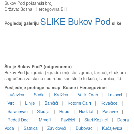
Bukov Pod
poštanski broj:
Država:
Bosna i Hercegovina BiH
SLIKE Bukov Pod
Pogledaj galeriju
slike.
Što je Bukov Pod? (odgovoreno)
Bukov Pod je zgrada (zgrade) (mjesto, zgrada, farma), struktura
sagrađena za stalnu upotrebu, kao što je to kuća, tvornica, itd..
Posljednje pretrage na mapi Bosne i Hercegovine:
Lučevica
|
Sedlo
|
Krdžica
|
Veliki Orah
|
Lozovci
|
Virci
|
Linije
|
Bančići
|
Kotorni Čairi
|
Kovačice
|
Saračevac
|
Sipulja
|
Rupe
|
Hodžići
|
Pačavre
|
Redeti Doci
|
Mrvelji
|
Pavičići
|
Stari Kozinci
|
Dobra
Voda
|
Satnica
|
Zavidovići
|
Dubovac
|
Kučajevica
|