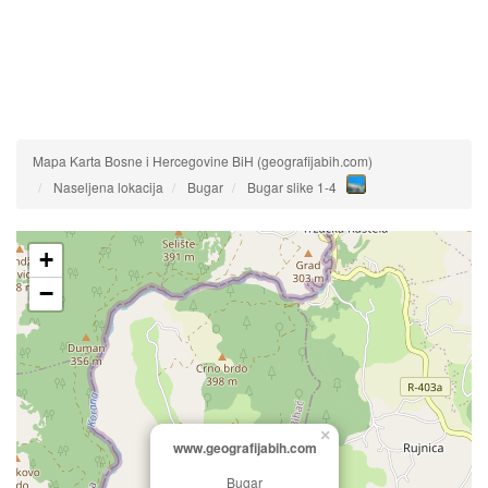
Mapa Karta Bosne i Hercegovine BiH (geografijabih.com)
Naseljena lokacija
Bugar
Bugar slike 1-4
+
−
×
www.geografijabih.com
Bugar