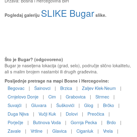
Država:
Bosna i Hercegovina BiH
SLIKE Bugar
Pogledaj galeriju
slike.
Što je Bugar? (odgovoreno)
Bugar je naseljena lokacija (grad, selo), područje slično lokalitetu,
ali s malim brojem nastambi ili drugih građevina.
Posljednje pretrage na mapi Bosne i Hercegovine:
Begovac
|
Šainovci
|
Brzica
|
Zaljev Klek-Neum
|
Crnjelovo Donje
|
Cim
|
Grabovica
|
Strmec
|
Suvajći
|
Gluvara
|
Šuškovići
|
Glog
|
Brčko
|
Duga Njiva
|
Vučji Kuk
|
Dolovi
|
Preočica
|
Porječje
|
Butinova Voda
|
Gornja Pecka
|
Brdo
|
Zavale
|
Vrtline
|
Glavica
|
Ciganluk
|
Vrela
|