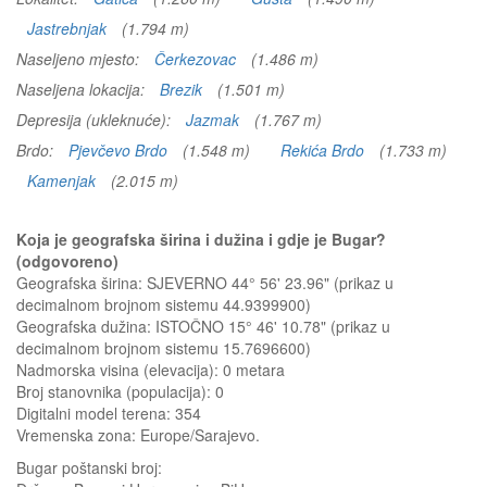
Jastrebnjak
(1.794 m)
Naseljeno mjesto:
Čerkezovac
(1.486 m)
Naseljena lokacija:
Brezik
(1.501 m)
Depresija (ukleknuće):
Jazmak
(1.767 m)
Brdo:
Pjevčevo Brdo
(1.548 m)
Rekića Brdo
(1.733 m)
Kamenjak
(2.015 m)
Koja je geografska širina i dužina i gdje je Bugar?
(odgovoreno)
Geografska širina: SJEVERNO 44° 56' 23.96" (prikaz u
decimalnom brojnom sistemu 44.9399900)
Geografska dužina: ISTOČNO 15° 46' 10.78" (prikaz u
decimalnom brojnom sistemu 15.7696600)
Nadmorska visina (elevacija):
0 metara
Broj stanovnika (populacija): 0
Digitalni model terena: 354
Vremenska zona: Europe/Sarajevo.
Bugar
poštanski broj: