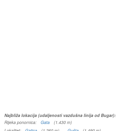
Najbliža lokacija (udaljenosti vazdušna linija od Bugar):
Rijeka ponornica:
Gata
(1.430 m)
Lokalitet:
Gatica
(1.260 m)
Gušta
(1.490 m)