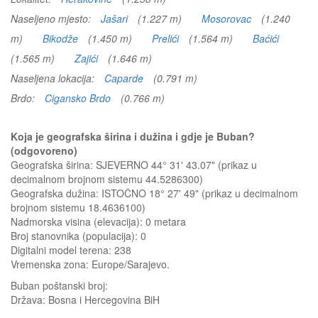
Naseljeno mjesto:
Jašari
(1.227 m)
Mosorovac
(1.240
m)
Bikodže
(1.450 m)
Prelići
(1.564 m)
Baćići
(1.565 m)
Zajići
(1.646 m)
Naseljena lokacija:
Caparde
(0.791 m)
Brdo:
Cigansko Brdo
(0.766 m)
Koja je geografska širina i dužina i gdje je Buban?
(odgovoreno)
Geografska širina: SJEVERNO 44° 31' 43.07" (prikaz u
decimalnom brojnom sistemu 44.5286300)
Geografska dužina: ISTOČNO 18° 27' 49" (prikaz u decimalnom
brojnom sistemu 18.4636100)
Nadmorska visina (elevacija):
0 metara
Broj stanovnika (populacija): 0
Digitalni model terena: 238
Vremenska zona: Europe/Sarajevo.
Buban
poštanski broj:
Država:
Bosna i Hercegovina BiH