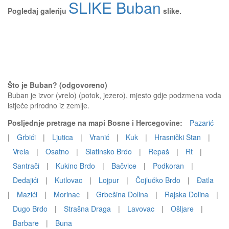
SLIKE Buban
Pogledaj galeriju
slike.
Što je Buban? (odgovoreno)
Buban je izvor (vrelo) (potok, jezero), mjesto gdje podzmena voda
istječe prirodno iz zemlje.
Posljednje pretrage na mapi Bosne i Hercegovine:
Pazarić
|
Grbići
|
Ljutica
|
Vranić
|
Kuk
|
Hrasnički Stan
|
Vrela
|
Osatno
|
Slatinsko Brdo
|
Repaš
|
Rt
|
Santrači
|
Kukino Brdo
|
Bačvice
|
Podkoran
|
Dedajići
|
Kutlovac
|
Lojpur
|
Čojlučko Brdo
|
Đatla
|
Mazići
|
Morinac
|
Grbešina Dolina
|
Rajska Dolina
|
Dugo Brdo
|
Strašna Draga
|
Lavovac
|
Ošljare
|
Barbare
|
Buna