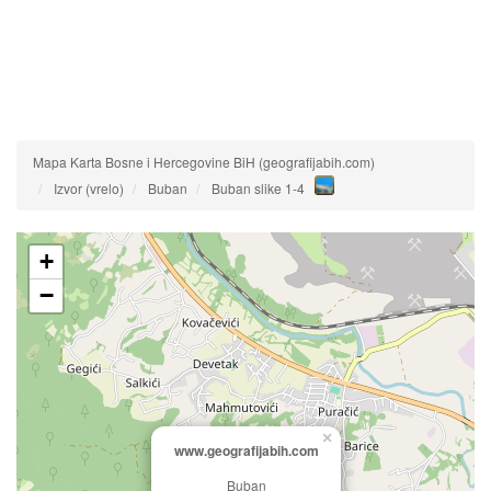
Mapa Karta Bosne i Hercegovine BiH (geografijabih.com)
Izvor (vrelo)
Buban
Buban slike 1-4
+
−
×
www.geografijabih.com
Buban