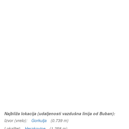
Najbliža lokacija (udaljenosti vazdušna linija od Buban):
Izvor (vrelo):
Gorkulja
(0.739 m)
Lokalitet:
Herakovine
(1.258 m)