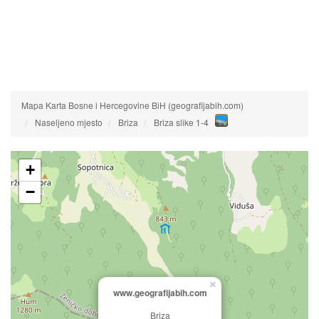
Mapa Karta Bosne i Hercegovine BiH (geografijabih.com)
Naseljeno mjesto
Briza
Briza slike 1-4
+
−
×
www.geografijabih.com
Briza