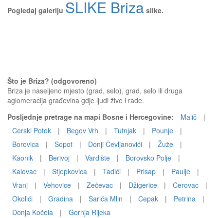
SLIKE Briza
Pogledaj galeriju
slike.
Što je Briza? (odgovoreno)
Briza je naseljeno mjesto (grad, selo), grad, selo ili druga
aglomeracija građevina gdje ljudi žive i rade.
Posljednje pretrage na mapi Bosne i Hercegovine:
Malič
|
Cerski Potok
|
Begov Vrh
|
Tutnjak
|
Pounje
|
Borovica
|
Sopot
|
Donji Čevljanovići
|
Žuže
|
Kaonik
|
Berivoj
|
Vardište
|
Borovsko Polje
|
Kalovac
|
Stjepkovica
|
Tadići
|
Prisap
|
Paulje
|
Vranj
|
Vehovice
|
Zečevac
|
Džigerice
|
Cerovac
|
Okolići
|
Gradina
|
Sarića Mlin
|
Cepak
|
Petrina
|
Donja Kočela
|
Gornja Rijeka