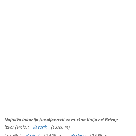
Najbliža lokacija (udaljenosti vazdušna linija od Briza):
Izvor (vrelo):
Javorik
(1.626 m)
Lokalitet:
Kozlovi
(0.405 m)
Pridoca
(0.988 m)