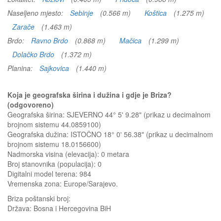
Naseljeno mjesto:
Sebinje
(0.566 m)
Koštica
(1.275 m)
Zarače
(1.463 m)
Brdo:
Ravno Brdo
(0.868 m)
Mačica
(1.299 m)
Dolačko Brdo
(1.372 m)
Planina:
Sajkovica
(1.440 m)
Koja je geografska širina i dužina i gdje je Briza?
(odgovoreno)
Geografska širina: SJEVERNO 44° 5' 9.28" (prikaz u decimalnom
brojnom sistemu 44.0859100)
Geografska dužina: ISTOČNO 18° 0' 56.38" (prikaz u decimalnom
brojnom sistemu 18.0156600)
Nadmorska visina (elevacija):
0 metara
Broj stanovnika (populacija): 0
Digitalni model terena: 984
Vremenska zona: Europe/Sarajevo.
Briza
poštanski broj:
Država:
Bosna i Hercegovina BiH