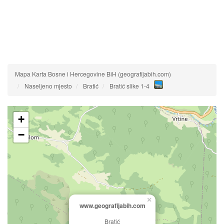
Mapa Karta Bosne i Hercegovine BiH (geografijabih.com)
Naseljeno mjesto
Bratić
Bratić slike 1-4
+
−
×
www.geografijabih.com
Bratić