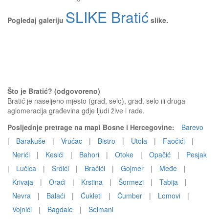
SLIKE Bratić
Pogledaj galeriju
slike.
Što je Bratić? (odgovoreno)
Bratić je naseljeno mjesto (grad, selo), grad, selo ili druga
aglomeracija građevina gdje ljudi žive i rade.
Posljednje pretrage na mapi Bosne i Hercegovine:
Barevo
|
Barakuše
|
Vrućac
|
Bistro
|
Utola
|
Faočići
|
Nerići
|
Kesići
|
Bahori
|
Otoke
|
Opačić
|
Pesjak
|
Lučica
|
Srdići
|
Bračići
|
Gojmer
|
Međe
|
Krivaja
|
Oraći
|
Krstina
|
Šormezi
|
Tabija
|
Nevra
|
Balaći
|
Ćukleti
|
Čumber
|
Lomovi
|
Vojnići
|
Bagdale
|
Selmani