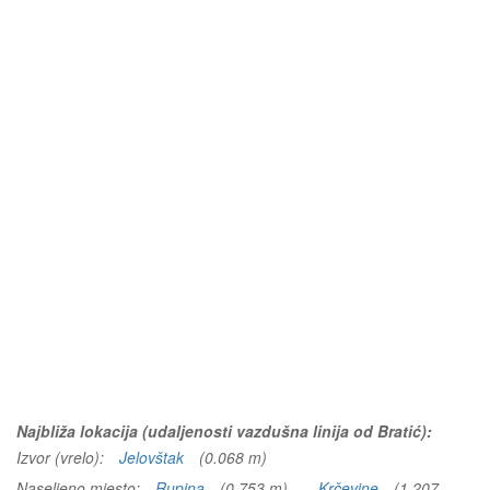
Najbliža lokacija (udaljenosti vazdušna linija od Bratić):
Izvor (vrelo):
Jelovštak
(0.068 m)
Naseljeno mjesto:
Rupina
(0.753 m)
Krčevine
(1.207