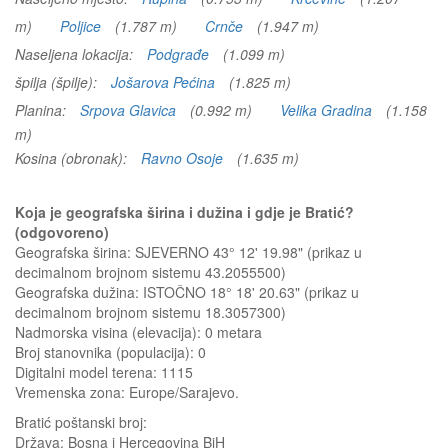
m)
Poljice
(1.787 m)
Crnče
(1.947 m)
Naseljena lokacija:
Podgrađe
(1.099 m)
špilja (špilje):
Jošarova Pećina
(1.825 m)
Planina:
Srpova Glavica
(0.992 m)
Velika Gradina
(1.158
m)
Kosina (obronak):
Ravno Osoje
(1.635 m)
Koja je geografska širina i dužina i gdje je Bratić?
(odgovoreno)
Geografska širina: SJEVERNO 43° 12' 19.98" (prikaz u
decimalnom brojnom sistemu 43.2055500)
Geografska dužina: ISTOČNO 18° 18' 20.63" (prikaz u
decimalnom brojnom sistemu 18.3057300)
Nadmorska visina (elevacija):
0 metara
Broj stanovnika (populacija): 0
Digitalni model terena: 1115
Vremenska zona: Europe/Sarajevo.
Bratić
poštanski broj:
Država:
Bosna i Hercegovina BiH