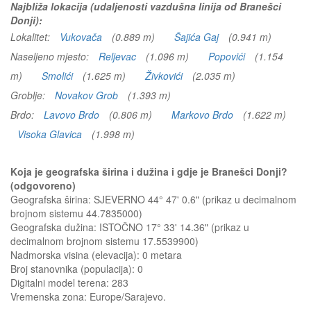
Najbliža lokacija (udaljenosti vazdušna linija od Branešci
Donji):
Lokalitet:
Vukovača
(0.889 m)
Šajića Gaj
(0.941 m)
Naseljeno mjesto:
Reljevac
(1.096 m)
Popovići
(1.154
m)
Smolići
(1.625 m)
Živkovići
(2.035 m)
Groblje:
Novakov Grob
(1.393 m)
Brdo:
Lavovo Brdo
(0.806 m)
Markovo Brdo
(1.622 m)
Visoka Glavica
(1.998 m)
Koja je geografska širina i dužina i gdje je Branešci Donji?
(odgovoreno)
Geografska širina: SJEVERNO 44° 47' 0.6" (prikaz u decimalnom
brojnom sistemu 44.7835000)
Geografska dužina: ISTOČNO 17° 33' 14.36" (prikaz u
decimalnom brojnom sistemu 17.5539900)
Nadmorska visina (elevacija):
0 metara
Broj stanovnika (populacija): 0
Digitalni model terena: 283
Vremenska zona: Europe/Sarajevo.