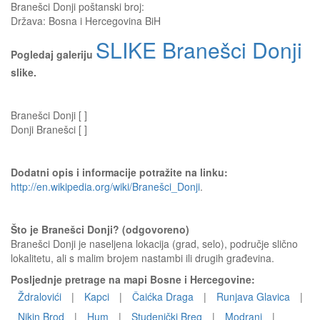
Branešci Donji
poštanski broj:
Država:
Bosna i Hercegovina BiH
SLIKE Branešci Donji
Pogledaj galeriju
slike.
Branešci Donji [ ]
Donji Branešci [ ]
Dodatni opis i informacije potražite na linku:
http://en.wikipedia.org/wiki/Branešci_Donji
.
Što je Branešci Donji? (odgovoreno)
Branešci Donji je naseljena lokacija (grad, selo), područje slično
lokalitetu, ali s malim brojem nastambi ili drugih građevina.
Posljednje pretrage na mapi Bosne i Hercegovine:
Ždralovići
|
Kapci
|
Čaićka Draga
|
Runjava Glavica
|
Nikin Brod
|
Hum
|
Studenički Breg
|
Modrani
|