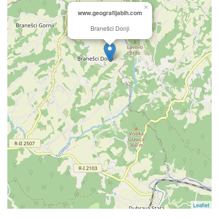
×
www.geografijabih.com
Branešci Donji
Leaflet