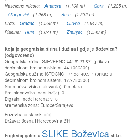
Naseljeno mjesto:
Anagora
(1.168 m)
Gora
(1.225 m)
Alibegovići
(1.268 m)
Bara
(1.532 m)
Brdo:
Gradac
(1.558 m)
Guvno
(1.647 m)
Planina:
Hum
(1.071 m)
Zminjac
(1.543 m)
Koja je geografska širina i dužina i gdje je Boževica?
(odgovoreno)
Geografska širina: SJEVERNO 44° 6' 23.87" (prikaz u
decimalnom brojnom sistemu 44.1066300)
Geografska dužina: ISTOČNO 17° 58' 40.91" (prikaz u
decimalnom brojnom sistemu 17.9780300)
Nadmorska visina (elevacija):
0 metara
Broj stanovnika (populacija): 0
Digitalni model terena: 916
Vremenska zona: Europe/Sarajevo.
Boževica
poštanski broj:
Država:
Bosna i Hercegovina BiH
SLIKE Boževica
Pogledaj galeriju
slike.