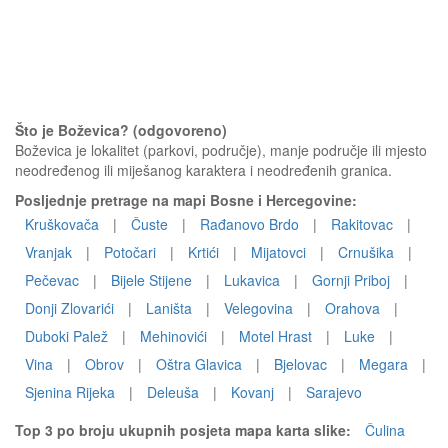
Što je Boževica? (odgovoreno)
Boževica je lokalitet (parkovi, područje), manje područje ili mjesto
neodređenog ili miješanog karaktera i neodređenih granica.
Posljednje pretrage na mapi Bosne i Hercegovine:
Kruškovača
|
Čuste
|
Rađanovo Brdo
|
Rakitovac
|
Vranjak
|
Potočari
|
Krtići
|
Mijatovci
|
Crnušika
|
Pečevac
|
Bijele Stijene
|
Lukavica
|
Gornji Priboj
|
Donji Zlovarići
|
Laništa
|
Velegovina
|
Orahova
|
Duboki Palež
|
Mehinovići
|
Motel Hrast
|
Luke
|
Vina
|
Obrov
|
Oštra Glavica
|
Bjelovac
|
Megara
|
Sjenina Rijeka
|
Deleuša
|
Kovanj
|
Sarajevo
Top 3 po broju ukupnih posjeta mapa karta slike:
Čulina