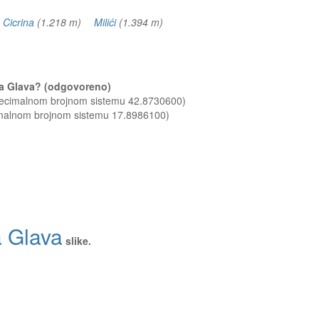
)
Cicrina
(1.218 m)
Milići
(1.394 m)
cka Glava? (odgovoreno)
 decimalnom brojnom sistemu 42.8730600)
imalnom brojnom sistemu 17.8986100)
 Glava
slike.