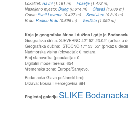
Lokalitet:
Ravni
(1.161 m)
Poselje
(1.472 m)
Naseljeno mjesto:
Brijeg
(0.614 m)
Glavaš
(1.089 m
Crkva:
Sveti Lovrenc
(0.427 m)
Sveti Jure
(0.819 m)
Brdo:
Rudino Brdo
(0.696 m)
Vardišta
(1.090 m)
Koja je geografska širina i dužina i gdje je Bodana
Geografska širina: SJEVERNO 42° 52' 23.02" (prikaz u
Geografska dužina: ISTOČNO 17° 53' 55" (prikaz u dec
Nadmorska visina (elevacija):
0 metara
Broj stanovnika (populacija): 0
Digitalni model terena: 654
Vremenska zona: Europe/Sarajevo.
Bodanacka Glava
poštanski broj:
Država:
Bosna i Hercegovina BiH
SLIKE Bodanacka
Pogledaj galeriju