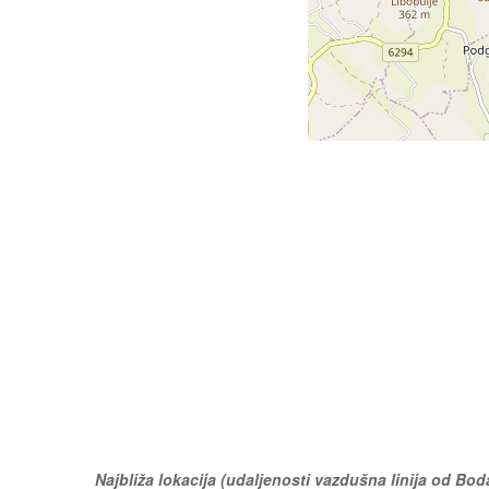
Najbliža lokacija (udaljenosti vazdušna linija od Bo