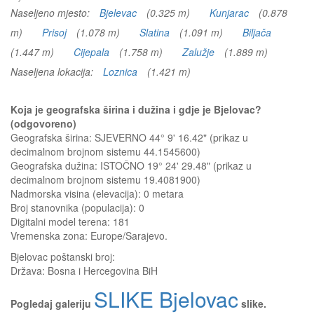
Naseljeno mjesto:
Bjelevac
(0.325 m)
Kunjarac
(0.878
m)
Prisoj
(1.078 m)
Slatina
(1.091 m)
Biljača
(1.447 m)
Cijepala
(1.758 m)
Zalužje
(1.889 m)
Naseljena lokacija:
Loznica
(1.421 m)
Koja je geografska širina i dužina i gdje je Bjelovac?
(odgovoreno)
Geografska širina: SJEVERNO 44° 9' 16.42" (prikaz u
decimalnom brojnom sistemu 44.1545600)
Geografska dužina: ISTOČNO 19° 24' 29.48" (prikaz u
decimalnom brojnom sistemu 19.4081900)
Nadmorska visina (elevacija):
0 metara
Broj stanovnika (populacija): 0
Digitalni model terena: 181
Vremenska zona: Europe/Sarajevo.
Bjelovac
poštanski broj:
Država:
Bosna i Hercegovina BiH
SLIKE Bjelovac
Pogledaj galeriju
slike.