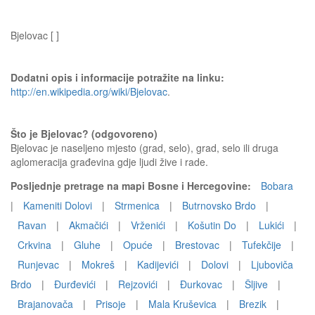
Bjelovac [ ]
Dodatni opis i informacije potražite na linku:
http://en.wikipedia.org/wiki/Bjelovac
.
Što je Bjelovac? (odgovoreno)
Bjelovac je naseljeno mjesto (grad, selo), grad, selo ili druga
aglomeracija građevina gdje ljudi žive i rade.
Posljednje pretrage na mapi Bosne i Hercegovine:
Bobara
|
Kameniti Dolovi
|
Strmenica
|
Butrnovsko Brdo
|
Ravan
|
Akmačići
|
Vrženići
|
Košutin Do
|
Lukići
|
Crkvina
|
Gluhe
|
Opuće
|
Brestovac
|
Tufekčije
|
Runjevac
|
Mokreš
|
Kadijevići
|
Dolovi
|
Ljuboviča
Brdo
|
Đurđevići
|
Rejzovići
|
Đurkovac
|
Šljive
|
Brajanovača
|
Prisoje
|
Mala Kruševica
|
Brezik
|