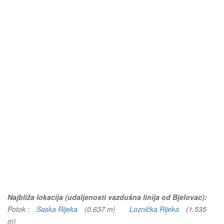
Najbliža lokacija (udaljenosti vazdušna linija od Bjelovac):
Potok :
Saska Rijeka
(0.637 m)
Loznička Rijeka
(1.535
m)