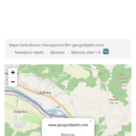
Mapa Karta Bosne i Hercegovine BiH (geografijabih.com)
Naseljeno mjesto
Bjelovac
Bjelovac slike 1-4
+
−
×
www.geografijabih.com
Bjelovac