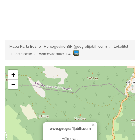
Mapa Karta Bosne i Hercegovine BiH (geografijabih.com)
Lokalitet
Aćimovac
Aćimovac slike 1-4
+
−
×
www.geografijabih.com
Aćimovac