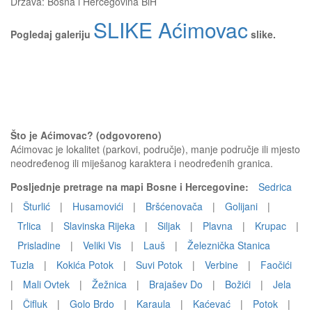
Država:
Bosna i Hercegovina BiH
SLIKE Aćimovac
Pogledaj galeriju
slike.
Što je Aćimovac? (odgovoreno)
Aćimovac je lokalitet (parkovi, područje), manje područje ili mjesto
neodređenog ili miješanog karaktera i neodređenih granica.
Posljednje pretrage na mapi Bosne i Hercegovine:
Sedrica
|
Šturlić
|
Husamovići
|
Bršćenovača
|
Golijani
|
Trlica
|
Slavinska Rijeka
|
Siljak
|
Plavna
|
Krupac
|
Prisladine
|
Veliki Vis
|
Lauš
|
Železnička Stanica
Tuzla
|
Kokića Potok
|
Suvi Potok
|
Verbine
|
Faočići
|
Mali Ovtek
|
Žežnica
|
Brajašev Do
|
Božići
|
Jela
|
Čifluk
|
Golo Brdo
|
Karaula
|
Kaćevać
|
Potok
|