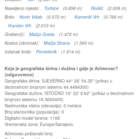
Naseljeno mjesto:
Torbice
(0.658 m)
Rodići
(2.008 m)
Brdo:
Kovin Vršak
(0.572 m)
Kameniti Vrh
(0.766 m)
Vrančev Vrh
(2.012 m)
Greben(i):
Mačja Greda
(1.472 m)
Kosina (obronak):
Mačja Strana
(1.560 m)
Izdanak brda:
Pometenik
(1.914 m)
Koja je geografska širina i dužina i gdje je Aćimovac?
(odgovoreno)
Geografska širina: SJEVERNO 44° 26' 54.35" (prikaz u
decimalnom brojnom sistemu 44.4484300)
Geografska dužina: ISTOČNO 16° 22' 9.62" (prikaz u decimalnom
brojnom sistemu 16.3693400)
Nadmorska visina (elevacija):
0 metara
Broj stanovnika (populacija): 0
Digitalni model terena: 1108
Vremenska zona: Europe/Sarajevo.
Aćimovac
poštanski broj: