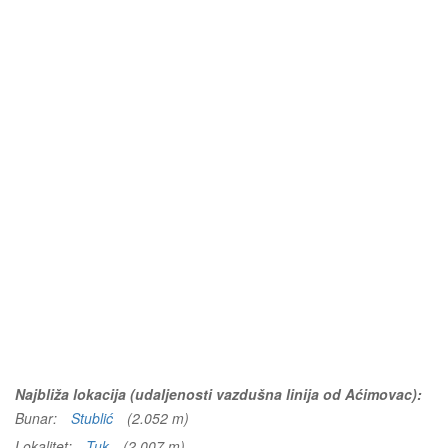
Najbliža lokacija (udaljenosti vazdušna linija od Aćimovac):
Bunar:
Stublić
(2.052 m)
Lokalitet:
Tuk
(2.007 m)