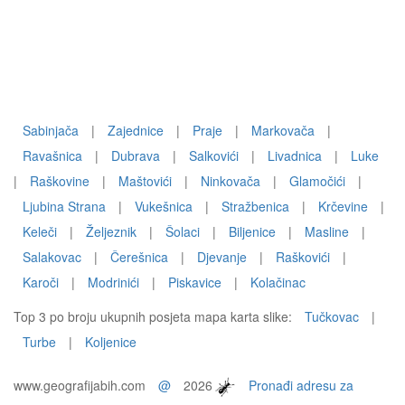
Sabinjača
|
Zajednice
|
Praje
|
Markovača
|
Ravašnica
|
Dubrava
|
Salkovići
|
Livadnica
|
Luke
|
Raškovine
|
Maštovići
|
Ninkovača
|
Glamočići
|
Ljubina Strana
|
Vukešnica
|
Stražbenica
|
Krčevine
|
Keleči
|
Željeznik
|
Šolaci
|
Biljenice
|
Masline
|
Salakovac
|
Čerešnica
|
Djevanje
|
Raškovići
|
Karoči
|
Modrinići
|
Piskavice
|
Kolačinac
Top 3 po broju ukupnih posjeta mapa karta slike:
Tučkovac
|
Turbe
|
Koljenice
www.geografijabih.com
@
2026
Pronađi adresu za