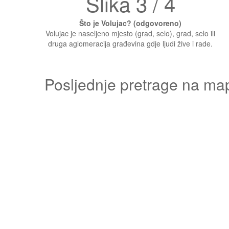
Slika 3 / 4
Što je Volujac? (odgovoreno)
Volujac je naseljeno mjesto (grad, selo), grad, selo ili
druga aglomeracija građevina gdje ljudi žive i rade.
Posljednje pretrage na ma