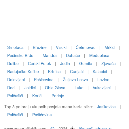
Srnotača
|
Brežine
|
Visoki
|
Ćetenovac
|
Mrkići
|
Pećinsko Brdo
|
Mandra
|
Duhače
|
Međuplasa
|
Dulibe
|
Cerski Potok
|
Jedin
|
Gomile
|
Zjevača
|
Radujačke Kolibe
|
Krtnica
|
Cunjaći
|
Kalabići
|
Dolovljani
|
Pašićevina
|
Žuljova Lokva
|
Lazine
|
Doci
|
Joldići
|
Obla Glava
|
Luke
|
Vukovljaci
|
Palčušići
|
Korići
|
Perinje
Top 3 po broju ukupnih posjeta mapa karta slike:
Jasikovica
|
Palčušići
|
Pašićevina
www.geografijabih.com
@
2026
Pronađi adresu za