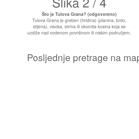
Slika 2 / 4
Što je Tulova Grana? (odgovoreno)
Tulova Grana je greben (hridina) (planina, brdo,
stijena), visoka, strma ili okomita kosina koja se
uzdiže nad vodenom površinom ili niskim područjem.
Posljednje pretrage na ma