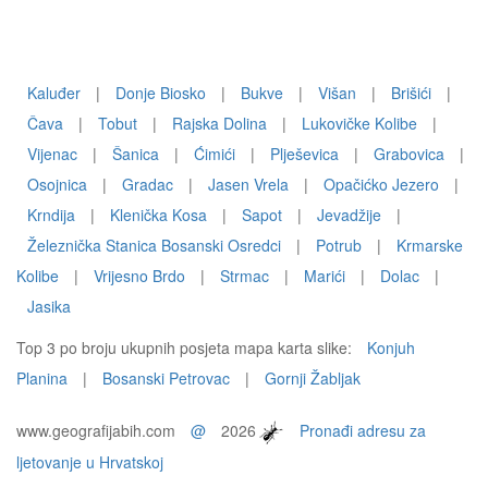
Kaluđer
|
Donje Biosko
|
Bukve
|
Višan
|
Brišići
|
Čava
|
Tobut
|
Rajska Dolina
|
Lukovičke Kolibe
|
Vijenac
|
Šanica
|
Ćimići
|
Plješevica
|
Grabovica
|
Osojnica
|
Gradac
|
Jasen Vrela
|
Opačićko Jezero
|
Krndija
|
Klenička Kosa
|
Sapot
|
Jevadžije
|
Železnička Stanica Bosanski Osredci
|
Potrub
|
Krmarske
Kolibe
|
Vrijesno Brdo
|
Strmac
|
Marići
|
Dolac
|
Jasika
Top 3 po broju ukupnih posjeta mapa karta slike:
Konjuh
Planina
|
Bosanski Petrovac
|
Gornji Žabljak
www.geografijabih.com
@
2026
Pronađi adresu za
ljetovanje u Hrvatskoj