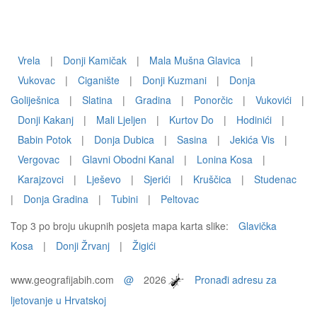
Vrela
|
Donji Kamičak
|
Mala Mušna Glavica
|
Vukovac
|
Ciganište
|
Donji Kuzmani
|
Donja
Goliješnica
|
Slatina
|
Gradina
|
Ponorčic
|
Vukovići
|
Donji Kakanj
|
Mali Ljeljen
|
Kurtov Do
|
Hodinići
|
Babin Potok
|
Donja Dubica
|
Sasina
|
Jekića Vis
|
Vergovac
|
Glavni Obodni Kanal
|
Lonina Kosa
|
Karajzovci
|
Lješevo
|
Sjerići
|
Kruščica
|
Studenac
|
Donja Gradina
|
Tubini
|
Peltovac
Top 3 po broju ukupnih posjeta mapa karta slike:
Glavička
Kosa
|
Donji Žrvanj
|
Žigići
www.geografijabih.com
@
2026
Pronađi adresu za
ljetovanje u Hrvatskoj