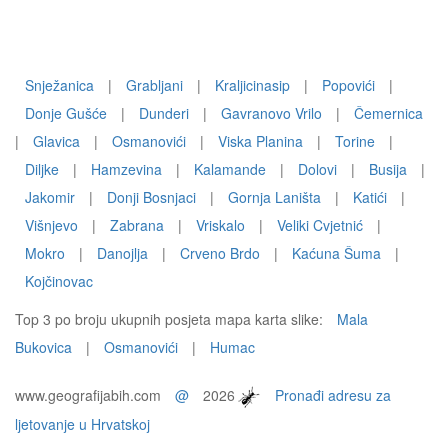
Snježanica
|
Grabljani
|
Kraljicinasip
|
Popovići
|
Donje Gušće
|
Dunderi
|
Gavranovo Vrilo
|
Čemernica
|
Glavica
|
Osmanovići
|
Viska Planina
|
Torine
|
Diljke
|
Hamzevina
|
Kalamande
|
Dolovi
|
Busija
|
Jakomir
|
Donji Bosnjaci
|
Gornja Laništa
|
Katići
|
Višnjevo
|
Zabrana
|
Vriskalo
|
Veliki Cvjetnić
|
Mokro
|
Danojlja
|
Crveno Brdo
|
Kaćuna Šuma
|
Kojčinovac
Top 3 po broju ukupnih posjeta mapa karta slike:
Mala
Bukovica
|
Osmanovići
|
Humac
www.geografijabih.com
@
2026
Pronađi adresu za
ljetovanje u Hrvatskoj