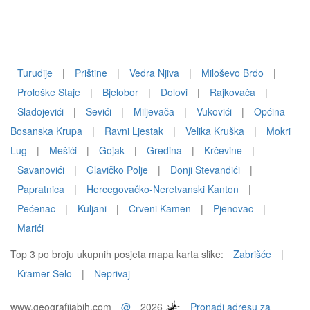
Turudije
|
Prištine
|
Vedra Njiva
|
Miloševo Brdo
|
Prološke Staje
|
Bjelobor
|
Dolovi
|
Rajkovača
|
Sladojevići
|
Ševići
|
Miljevača
|
Vukovići
|
Općina
Bosanska Krupa
|
Ravni Ljestak
|
Velika Kruška
|
Mokri
Lug
|
Mešići
|
Gojak
|
Gredina
|
Krčevine
|
Savanovići
|
Glavičko Polje
|
Donji Stevandići
|
Papratnica
|
Hercegovačko-Neretvanski Kanton
|
Pećenac
|
Kuljani
|
Crveni Kamen
|
Pjenovac
|
Marići
Top 3 po broju ukupnih posjeta mapa karta slike:
Zabrišće
|
Kramer Selo
|
Neprivaj
www.geografijabih.com
@
2026
Pronađi adresu za