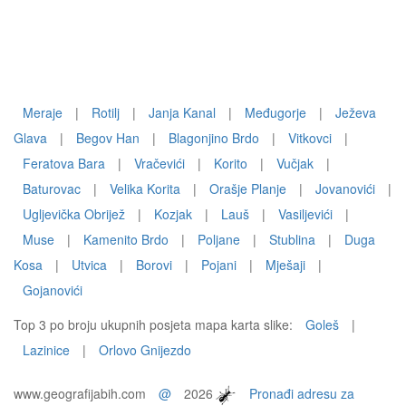
Meraje
|
Rotilj
|
Janja Kanal
|
Međugorje
|
Ježeva
Glava
|
Begov Han
|
Blagonjino Brdo
|
Vitkovci
|
Feratova Bara
|
Vračevići
|
Korito
|
Vučjak
|
Baturovac
|
Velika Korita
|
Orašje Planje
|
Jovanovići
|
Ugljevička Obrijež
|
Kozjak
|
Lauš
|
Vasiljevići
|
Muse
|
Kamenito Brdo
|
Poljane
|
Stublina
|
Duga
Kosa
|
Utvica
|
Borovi
|
Pojani
|
Mješaji
|
Gojanovići
Top 3 po broju ukupnih posjeta mapa karta slike:
Goleš
|
Lazinice
|
Orlovo Gnijezdo
www.geografijabih.com
@
2026
Pronađi adresu za