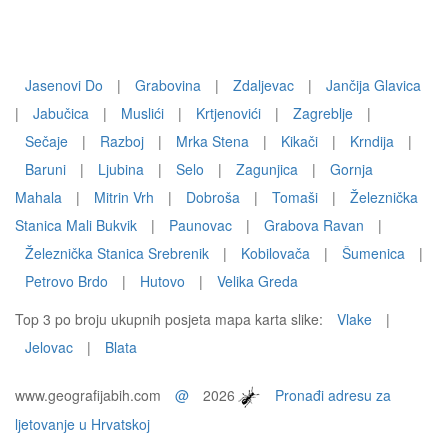
Jasenovi Do
|
Grabovina
|
Zdaljevac
|
Jančija Glavica
|
Jabučica
|
Muslići
|
Krtjenovići
|
Zagreblje
|
Sečaje
|
Razboj
|
Mrka Stena
|
Kikači
|
Krndija
|
Baruni
|
Ljubina
|
Selo
|
Zagunjica
|
Gornja
Mahala
|
Mitrin Vrh
|
Dobroša
|
Tomaši
|
Železnička
Stanica Mali Bukvik
|
Paunovac
|
Grabova Ravan
|
Železnička Stanica Srebrenik
|
Kobilovača
|
Šumenica
|
Petrovo Brdo
|
Hutovo
|
Velika Greda
Top 3 po broju ukupnih posjeta mapa karta slike:
Vlake
|
Jelovac
|
Blata
www.geografijabih.com
@
2026
Pronađi adresu za
ljetovanje u Hrvatskoj