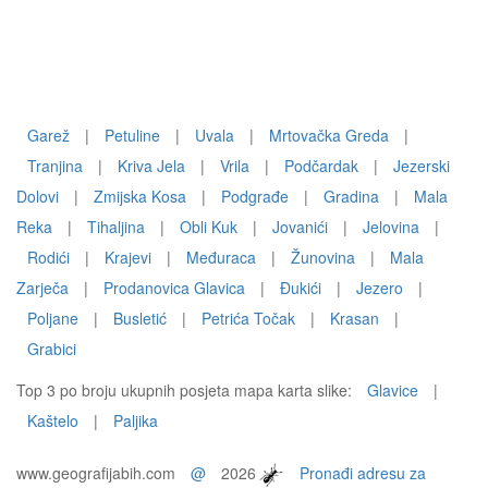
Garež
|
Petuline
|
Uvala
|
Mrtovačka Greda
|
Tranjina
|
Kriva Jela
|
Vrila
|
Podčardak
|
Jezerski
Dolovi
|
Zmijska Kosa
|
Podgrađe
|
Gradina
|
Mala
Reka
|
Tihaljina
|
Obli Kuk
|
Jovanići
|
Jelovina
|
Rodići
|
Krajevi
|
Međuraca
|
Žunovina
|
Mala
Zarječa
|
Prodanovica Glavica
|
Đukići
|
Jezero
|
Poljane
|
Busletić
|
Petrića Točak
|
Krasan
|
Grabici
Top 3 po broju ukupnih posjeta mapa karta slike:
Glavice
|
Kaštelo
|
Paljika
www.geografijabih.com
@
2026
Pronađi adresu za