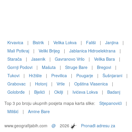
Krvavica
|
Bistrik
|
Velika Lokva
|
Fališi
|
Janjina
|
Mali Potkraj
|
Veliki Brijeg
|
Jablanica Hidroelektrana
|
Starača
|
Jasenik
|
Gavranovo Vrilo
|
Velika Bara
|
Gornji Podovi
|
Mašuta
|
Struge Bare
|
Bregovi
|
Tukovi
|
Hržište
|
Previlica
|
Pougarje
|
Šušnjarani
|
Grabovac
|
Hotonj
|
Vrtle
|
Opština Vlasenica
|
Golobrđe
|
Bjelići
|
Okilji
|
Ivićeva Lokva
|
Badanj
Top 3 po broju ukupnih posjeta mapa karta slike:
Stjepanovići
|
Milišić
|
Amine Bare
www.geografijabih.com
@
2026
Pronađi adresu za