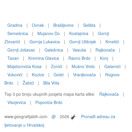
Gradina
|
Ovnak
|
Brašljevine
|
Selišta
|
Semešnica
|
Mujanov Do
|
Kostajnica
|
Gornji
Zlovarići
|
Gornja Lukavica
|
Gornji Ulišnjak
|
Kmetići
|
Gornji Jošavac
|
Galešnica
|
Vasuša
|
Rajkovača
|
Tavan
|
Kremina Glavica
|
Ravno Brdo
|
Konj
|
Majstorovića Kosa
|
Zonići
|
Mušno Vrelo
|
Galamići
|
Vukovići
|
Kozice
|
Golet
|
Vranjkovača
|
Rogovo
Brdo
|
Žabići
|
Bila Vrila
Top 3 po broju ukupnih posjeta mapa karta slike:
Rajkovača
|
Visojevica
|
Popovića Brdo
www.geografijabih.com
@
2026
Pronađi adresu za
ljetovanje u Hrvatskoj