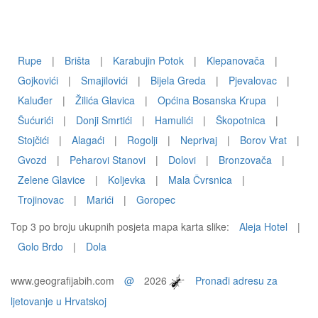
Rupe
|
Brišta
|
Karabujin Potok
|
Klepanovača
|
Gojkovići
|
Smajilovići
|
Bijela Greda
|
Pjevalovac
|
Kaluđer
|
Žilića Glavica
|
Općina Bosanska Krupa
|
Šućurići
|
Donji Smrtići
|
Hamulići
|
Škopotnica
|
Stojčići
|
Alagaći
|
Rogolji
|
Neprivaj
|
Borov Vrat
|
Gvozd
|
Peharovi Stanovi
|
Dolovi
|
Bronzovača
|
Zelene Glavice
|
Koljevka
|
Mala Čvrsnica
|
Trojinovac
|
Marići
|
Goropec
Top 3 po broju ukupnih posjeta mapa karta slike:
Aleja Hotel
|
Golo Brdo
|
Dola
www.geografijabih.com
@
2026
Pronađi adresu za
ljetovanje u Hrvatskoj