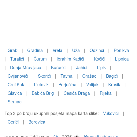
Grab
|
Gradina
|
Vrela
|
Uža
|
Odžinci
|
Ponikva
|
Turalići
|
Čurum
|
Ibrahim Kadići
|
Kočići
|
Lipnica
|
Donja Mravljača
|
Kurušići
|
Jahići
|
Lipik
|
Cvijanovići
|
Škorići
|
Tavna
|
Orašac
|
Bagići
|
Crni Kuk
|
Ljetovik
|
Porječina
|
Volijak
|
Krušik
|
Glavica
|
Babića Brig
|
Ćesića Draga
|
Rijeka
|
Strmac
Top 3 po broju ukupnih posjeta mapa karta slike:
Vukovići
|
Cerići
|
Borovica
www.geografijabih.com
@
2026
Pronađi adresu za