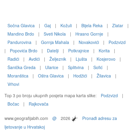
Sočna Glavica
|
Gaj
|
Kožuli
|
Bijela Reka
|
Zlatar
|
Mandino Brdo
|
Sveti Nikola
|
Hrasno Gornje
|
Pandurovina
|
Gornja Mahala
|
Novakovići
|
Podzvizd
|
Popovića Brdo
|
Datelji
|
Potkrajnice
|
Korita
|
Radići
|
Avdići
|
Željeznik
|
Ljušta
|
Kosjerovo
|
Šanička Greda
|
Ularice
|
Splitvina
|
Sofić
|
Moranštica
|
Oštra Glavica
|
Hodžići
|
Žilavica
|
Vrhovi
Top 3 po broju ukupnih posjeta mapa karta slike:
Podzvizd
|
Bočac
|
Rajkovača
www.geografijabih.com
@
2026
Pronađi adresu za
ljetovanje u Hrvatskoj