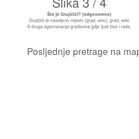
Slika 3 / 4
Što je Grujičići? (odgovoreno)
Grujičići je naseljeno mjesto (grad, selo), grad, selo
ili druga aglomeracija građevina gdje ljudi žive i rade.
Posljednje pretrage na ma