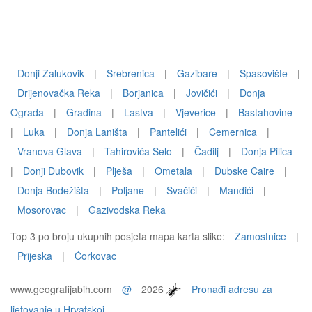
Donji Zalukovik
|
Srebrenica
|
Gazibare
|
Spasovište
|
Drijenovačka Reka
|
Borjanica
|
Jovičići
|
Donja
Ograda
|
Gradina
|
Lastva
|
Vjeverice
|
Bastahovine
|
Luka
|
Donja Laništa
|
Pantelići
|
Čemernica
|
Vranova Glava
|
Tahirovića Selo
|
Čadilj
|
Donja Pilica
|
Donji Dubovik
|
Plješa
|
Ometala
|
Dubske Čaire
|
Donja Bodežišta
|
Poljane
|
Svačići
|
Mandići
|
Mosorovac
|
Gazivodska Reka
Top 3 po broju ukupnih posjeta mapa karta slike:
Zamostnice
|
Prijeska
|
Ćorkovac
www.geografijabih.com
@
2026
Pronađi adresu za
ljetovanje u Hrvatskoj