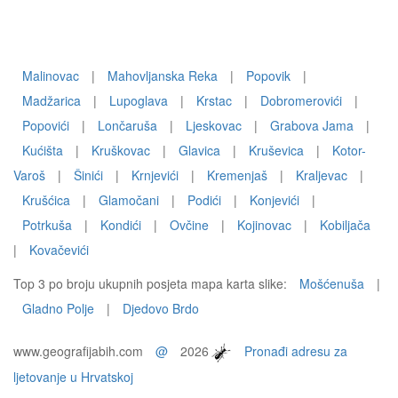
Malinovac
|
Mahovljanska Reka
|
Popovik
|
Madžarica
|
Lupoglava
|
Krstac
|
Dobromerovići
|
Popovići
|
Lončaruša
|
Ljeskovac
|
Grabova Jama
|
Kućišta
|
Kruškovac
|
Glavica
|
Kruševica
|
Kotor-
Varoš
|
Šinići
|
Krnjevići
|
Kremenjaš
|
Kraljevac
|
Krušćica
|
Glamočani
|
Podići
|
Konjevići
|
Potrkuša
|
Kondići
|
Ovčine
|
Kojinovac
|
Kobiljača
|
Kovačevići
Top 3 po broju ukupnih posjeta mapa karta slike:
Mošćenuša
|
Gladno Polje
|
Djedovo Brdo
www.geografijabih.com
@
2026
Pronađi adresu za
ljetovanje u Hrvatskoj