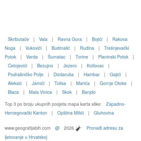
Škributače
|
Vala
|
Ravna Gora
|
Bojići
|
Rakova
Noga
|
Vukovići
|
Budmalić
|
Rudina
|
Trešnjevački
Potok
|
Varda
|
Šumatac
|
Torine
|
Planinski Potok
|
Ćetojevići
|
Bezujno
|
Jezero
|
Kotlovac
|
Podrašničko Polje
|
Dizdaruša
|
Hambar
|
Gajići
|
Aleksić
|
Jamići
|
Tolisa
|
Marića
|
Gornje Otoke
|
Blaca
|
Mala Vinica
|
Skok
|
Banjdo
Top 3 po broju ukupnih posjeta mapa karta slike:
Zapadno-
Hercegovački Kanton
|
Opština Milići
|
Gluhovina
www.geografijabih.com
@
2026
Pronađi adresu za
ljetovanje u Hrvatskoj