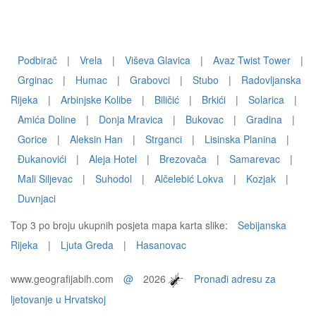
Podbirač
|
Vrela
|
Viševa Glavica
|
Avaz Twist Tower
|
Grginac
|
Humac
|
Grabovci
|
Stubo
|
Radovljanska
Rijeka
|
Arbinjske Kolibe
|
Biličić
|
Brkići
|
Solarica
|
Amića Doline
|
Donja Mravica
|
Bukovac
|
Gradina
|
Gorice
|
Aleksin Han
|
Strganci
|
Lisinska Planina
|
Đukanovići
|
Aleja Hotel
|
Brezovača
|
Samarevac
|
Mali Siljevac
|
Suhodol
|
Alčelebić Lokva
|
Kozjak
|
Duvnjaci
Top 3 po broju ukupnih posjeta mapa karta slike:
Sebijanska
Rijeka
|
Ljuta Greda
|
Hasanovac
www.geografijabih.com
@
2026
Pronađi adresu za
ljetovanje u Hrvatskoj