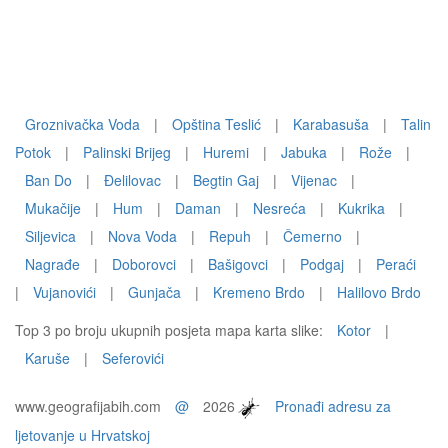
Groznivačka Voda
|
Opština Teslić
|
Karabasuša
|
Talin
Potok
|
Palinski Brijeg
|
Huremi
|
Jabuka
|
Rože
|
Ban Do
|
Đelilovac
|
Begtin Gaj
|
Vijenac
|
Mukačije
|
Hum
|
Daman
|
Nesreća
|
Kukrika
|
Siljevica
|
Nova Voda
|
Repuh
|
Čemerno
|
Nagrađe
|
Doborovci
|
Bašigovci
|
Podgaj
|
Peraći
|
Vujanovići
|
Gunjača
|
Kremeno Brdo
|
Halilovo Brdo
Top 3 po broju ukupnih posjeta mapa karta slike:
Kotor
|
Karuše
|
Seferovići
www.geografijabih.com
@
2026
Pronađi adresu za
ljetovanje u Hrvatskoj