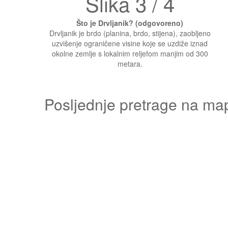
Slika 3 / 4
Što je Drvljanik? (odgovoreno)
Drvljanik je brdo (planina, brdo, stijena), zaobljeno
uzvišenje ograničene visine koje se uzdiže iznad
okolne zemlje s lokalnim reljefom manjim od 300
metara.
Posljednje pretrage na ma