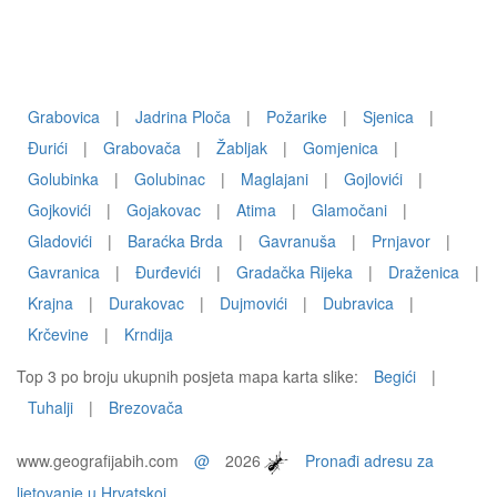
Grabovica
|
Jadrina Ploča
|
Požarike
|
Sjenica
|
Đurići
|
Grabovača
|
Žabljak
|
Gomjenica
|
Golubinka
|
Golubinac
|
Maglajani
|
Gojlovići
|
Gojkovići
|
Gojakovac
|
Atima
|
Glamočani
|
Gladovići
|
Baraćka Brda
|
Gavranuša
|
Prnjavor
|
Gavranica
|
Đurđevići
|
Gradačka Rijeka
|
Draženica
|
Krajna
|
Durakovac
|
Dujmovići
|
Dubravica
|
Krčevine
|
Krndija
Top 3 po broju ukupnih posjeta mapa karta slike:
Begići
|
Tuhalji
|
Brezovača
www.geografijabih.com
@
2026
Pronađi adresu za
ljetovanje u Hrvatskoj