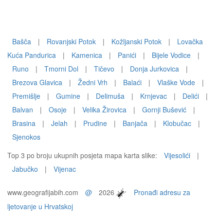
Bašča
|
Rovanjski Potok
|
Kožljanski Potok
|
Lovačka
Kuća Pandurica
|
Kamenica
|
Panići
|
Bijele Vodice
|
Runo
|
Tmorni Dol
|
Tičevo
|
Donja Jurkovica
|
Brezova Glavica
|
Žedni Vrh
|
Balaći
|
Vlaške Vode
|
Premišlje
|
Gumine
|
Delimuša
|
Krnjevac
|
Delići
|
Balvan
|
Osoje
|
Velika Žirovica
|
Gornji Bušević
|
Brasina
|
Jelah
|
Prudine
|
Banjača
|
Klobučac
|
Sjenokos
Top 3 po broju ukupnih posjeta mapa karta slike:
Vijesolići
|
Jabučko
|
Vijenac
www.geografijabih.com
@
2026
Pronađi adresu za
ljetovanje u Hrvatskoj