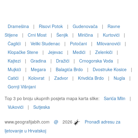
Dramešina
|
Risovi Potok
|
Gudenovača
|
Ravne
Stijene
|
Crni Most
|
Šenjik
|
Miričina
|
Kurtovići
|
Čaglići
|
Veliki Studenac
|
Potočani
|
Milovanovići
|
Klopačke Stene
|
Jejevac
|
Medići
|
Zelenkiči
|
Kajtezi
|
Gradina
|
Dražići
|
Crnogorska Voda
|
Mujkići
|
Megara
|
Balagića Brdo
|
Dvostruke Kosice
|
Catići
|
Kolovrat
|
Zadvor
|
Krivdića Brdo
|
Nugla
|
Gornji Višnjani
Top 3 po broju ukupnih posjeta mapa karta slike:
Sarića Mlin
|
Vukovići
|
Sutjeska
www.geografijabih.com
@
2026
Pronađi adresu za
ljetovanje u Hrvatskoj